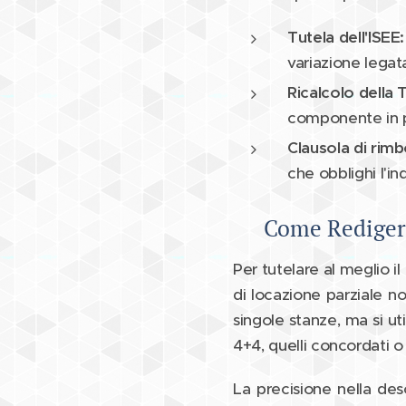
Tutela dell'ISEE:
variazione legat
Ricalcolo della 
componente in p
Clausola di rimb
che obblighi l'in
Come Redigere
Per tutelare al meglio i
di locazione parziale no
singole stanze, ma si ut
4+4, quelli concordati o
La precisione nella des