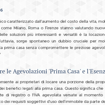
26
o caratterizzato dall'aumento del costo della vita, molti
tà come Milano, Roma o Firenze stanno valutando nuo
elle soluzioni più interessanti e versatili è la locazion
Tuttavia, sorge spontaneo un dubbio cruciale per molt
lla prima casa senza compromettere le preziose agevolaz
?
e le Agevolazioni 'Prima Casa' e l'Ese
onsente ai proprietari di locare una porzione della propr
i benefici legati alla prima casa. Questo significa che n
ste di registro o l'IVA agevolata versate al momento d
 dei requisiti soggettivi d'uso dell'immobile da parte de