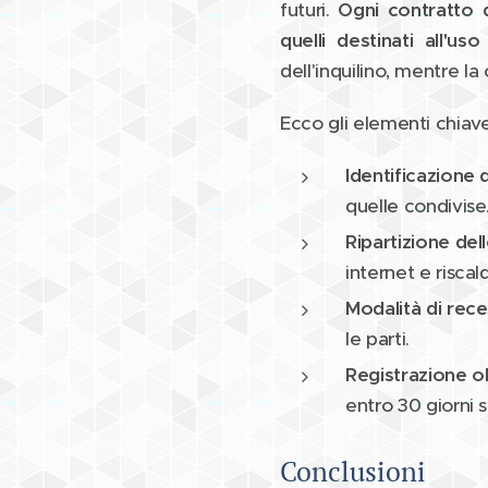
futuri.
Ogni contratto d
quelli destinati all'us
dell'inquilino, mentre l
Ecco gli elementi chiav
Identificazione d
quelle condivise
Ripartizione del
internet e risca
Modalità di rec
le parti.
Registrazione ob
entro 30 giorni s
Conclusioni