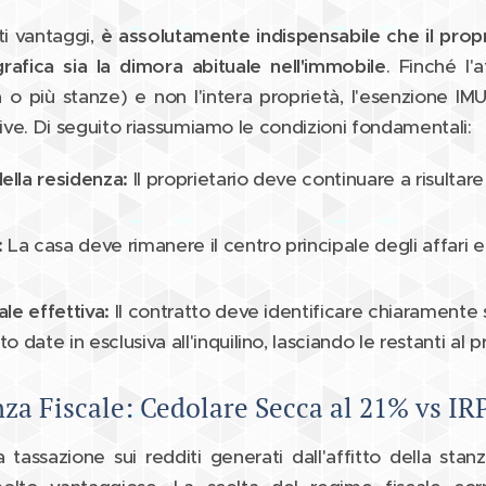
ti vantaggi,
è assolutamente indispensabile che il prop
rafica sia la dimora abituale nell'immobile
. Finché l'
 o più stanze) e non l'intera proprietà, l'esenzione IMU
ve. Di seguito riassumiamo le condizioni fondamentali:
lla residenza:
Il proprietario deve continuare a risultare 
:
La casa deve rimanere il centro principale degli affari e 
le effettiva:
Il contratto deve identificare chiaramente 
 date in esclusiva all'inquilino, lasciando le restanti al p
za Fiscale: Cedolare Secca al 21% vs IR
 tassazione sui redditi generati dall'affitto della stan