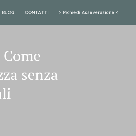
BLOG
CONTATTI
> Richiedi Asseverazione <
: Come
zza senza
li