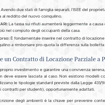
Avendo due stati di famiglia separati, l'ISEE del propriet
a al reddito del nuovo coinquilino.
TARI:
La tassa sui rifiuti aumenterà leggermente a causa 
iù nel computo degli occupanti della casa.
orso:
È fondamentale inserire nel contratto di locazione
quilino a rimborsare pro-quota la differenza sulla bolletta
 un Contratto di Locazione Parziale a P
l proprio investimento e garantire una convivenza serena,
n deve essere lasciata al caso. Non esistono modelli con
ilizzano le tipologie standard previste dalla Legge 431/98
 i contratti per studenti), opportunamente adattati.
crizione degli ambienti è la chiave per prevenire conte