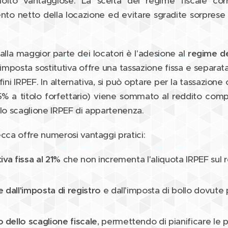
molto vantaggiose. La scelta del regime fiscale cor
nto netto della locazione ed evitare sgradite sorprese 
alla maggior parte dei locatori è l'adesione al
regime de
imposta sostitutiva offre una tassazione fissa e separat
i fini IRPEF. In alternativa, si può optare per la tassazione 
5% a titolo forfettario) viene sommato al reddito compl
llo scaglione IRPEF di appartenenza.
cca offre numerosi vantaggi pratici:
iva fissa al 21%
che non incrementa l'aliquota IRPEF sul 
 dall'imposta di registro
e dall'imposta di bollo dovute p
dello scaglione fiscale
, permettendo di pianificare le 