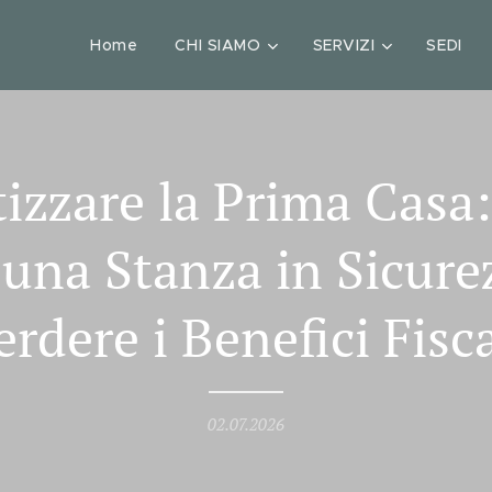
Home
CHI SIAMO
SERVIZI
SEDI
izzare la Prima Casa
e una Stanza in Sicure
erdere i Benefici Fisca
02.07.2026