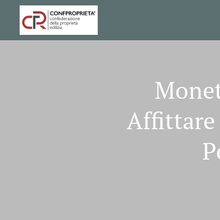
Monet
Affittar
P