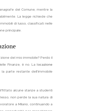
o anagrafe del Comune, mentre la
tabilmente. La legge richiede che
obili di lusso, classificati nelle
ne principale.
lazione
rzione del mio immobile? Perdo il
delle Finanze, è no. La
locazione
 la parte restante dell'immobile
affittato alcune stanze a studenti
plesso, non perde la sua natura di
lavoratore a Milano, continuando a