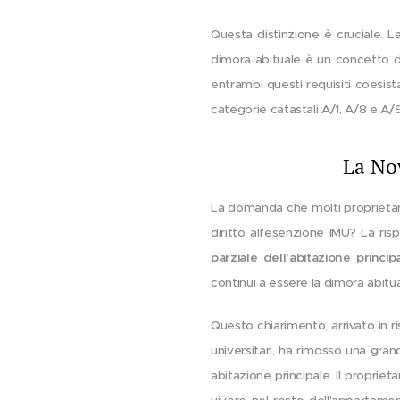
Questa distinzione è cruciale. 
dimora abituale è un concetto di
entrambi questi requisiti coesist
categorie catastali A/1, A/8 e A/
La Nov
La domanda che molti proprietari
diritto all'esenzione IMU? La ri
parziale dell'abitazione princi
continui a essere la dimora abitua
Questo chiarimento, arrivato in r
universitari, ha rimosso una gran
abitazione principale. Il proprie