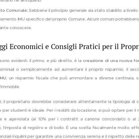
etario né all'inquilino.
nto Comunale:
Sebbene il principio generale sia stato stabilito a livel
golamento IMU specifico del proprio Comune. Alcuni comuni potrebbero 
tante conoscere.
gi Economici e Consigli Pratici per il Propr
ono evidenti. Il primo, e più diretto, è la
creazione di una nuova fo
ominiali o semplicemente ad aumentare il proprio risparmio. Il sec
IMU
, un risparmio fiscale che può ammontare a diverse centinaia, se
'immobile.
 il proprietario dovrebbe considerare attentamente la tipologia di con
rio per studenti è ideale. Per i redditi da locazione, si può optare per i
ssa e agevolata (al 10% per i contratti a canone concordato o al 2
li, l'imposta di registro e di bollo. È una scelta fiscalmente molto eff
nziali inquilini per garantire una convivenza serena e il rispetto delle r