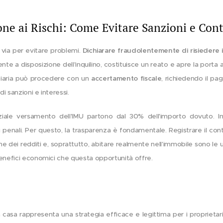
one ai Rischi: Come Evitare Sanzioni e Cont
via per evitare problemi.
Dichiarare fraudolentemente di risiedere 
ente a disposizione dell'inquilino, costituisce un reato e apre la porta
anziaria può procedere con un
accertamento fiscale
, richiedendo il p
di sanzioni e interessi.
ale versamento dell'IMU partono dal 30% dell'importo dovuto. Inol
 penali. Per questo, la trasparenza è fondamentale. Registrare il cont
one dei redditi e, soprattutto, abitare realmente nell'immobile sono le
benefici economici che questa opportunità offre.
 casa rappresenta una strategia efficace e legittima per i proprietari 