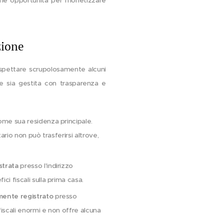
norme opportunità per monetizzare
zione
rispettare scrupolosamente alcuni
ne sia gestita con trasparenza e
come sua residenza principale.
ario non può trasferirsi altrove,
strata
presso l'indirizzo
i fiscali sulla prima casa.
mente registrato
presso
fiscali enormi e non offre alcuna