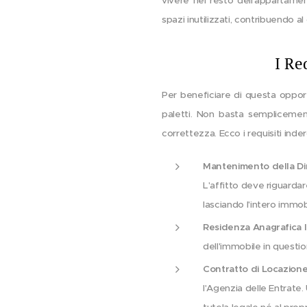
vivere nel resto dell'appartamen
spazi inutilizzati, contribuendo 
I Re
Per beneficiare di questa opport
paletti. Non basta semplicement
correttezza. Ecco i requisiti inde
Mantenimento della Di
L'affitto deve riguardare
lasciando l'intero immobil
Residenza Anagrafica I
dell'immobile in questio
Contratto di Locazione
l'Agenzia delle Entrate.