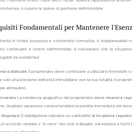
to, mantiene intatti i suoi diritti fiscali. Questa rappresenta un'e
al contempo a coprire le spese di gestione dell'immobile.
quisiti Fondamentali per Mantenere l'Esen
unità in totale sicurezza e conformità normativa, è indispensabile 
e continuare a vivere nell'immobile; è necessario che la situazio
rogabili da soddisfare:
mora Abituale:
Il proprietario deve continuare a utilizzare l'immobile 
 solo una porzione dell'unità immobiliare, non la sua totalità. Il propriet
e all'inquilino.
nvariata:
La residenza anagrafica del proprietario
deve rimanere regi
ne. Qualsiasi variazione comporterebbe la perdita immediata dei benefic
 Regolare:
È obbligatorio stipulare un
contratto di locazione regolar
 Un accordo verbale o "in nero" non solo è illegale, ma espone a rischi 