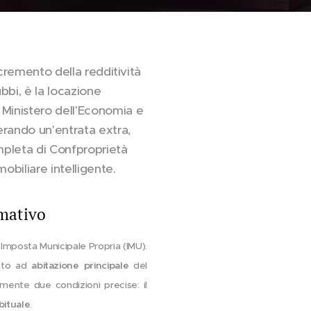
incremento della redditività
bbi, è la locazione
l Ministero dell'Economia e
erando un'entrata extra,
mpleta di Confproprietà
mobiliare intelligente.
rmativo
l'Imposta Municipale Propria (IMU).
bito ad
abitazione principale
del
mente due condizioni precise: il
bituale
.