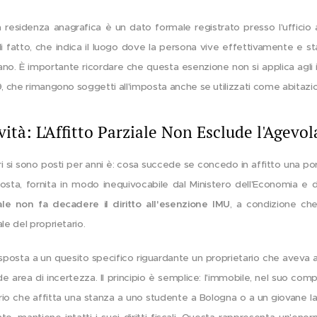
La residenza anagrafica è un dato formale registrato presso l'uffici
 fatto, che indica il luogo dove la persona vive effettivamente e s
ano. È importante ricordare che questa esenzione non si applica agli imm
9, che rimangono soggetti all'imposta anche se utilizzati come abitazio
ità: L'Affitto Parziale Non Esclude l'Agevo
 si sono posti per anni è: cosa succede se concedo in affitto una po
sposta, fornita in modo inequivocabile dal Ministero dell'Economia e 
pale non fa decadere il diritto all'esenzione IMU
, a condizione che
le del proprietario.
isposta a un quesito specifico riguardante un proprietario che aveva 
de area di incertezza. Il principio è semplice: l'immobile, nel suo com
tario che affitta una stanza a uno studente a Bologna o a un giovane 