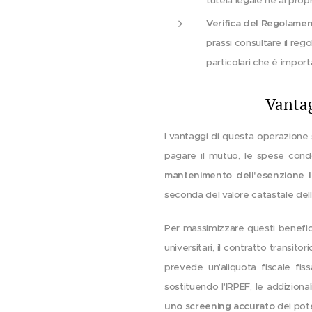
tutela legale né al propri
Verifica del Regolame
prassi consultare il re
particolari che è impor
Vantag
I vantaggi di questa operazione s
pagare il mutuo, le spese cond
mantenimento dell'esenzione 
seconda del valore catastale dell
Per massimizzare questi benefici,
universitari, il contratto transito
prevede un'aliquota fiscale fi
sostituendo l'IRPEF, le addiziona
uno screening accurato
dei pote