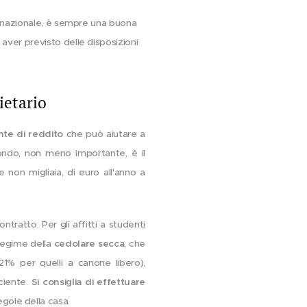
lo nazionale, è sempre una buona
aver previsto delle disposizioni
ietario
nte di reddito
che può aiutare a
ondo, non meno importante, è il
 non migliaia, di euro all'anno a
tratto. Per gli affitti a studenti
l regime della
cedolare secca
, che
1% per quelli a canone libero),
iciente.
Si consiglia di effettuare
egole della casa.